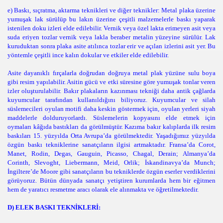
e) Baskı, sıçratma, aktarma teknikleri ve diğer teknikler: Metal plaka üzerine
yumuşak lak sürülüp bu lakın üzerine çeşitli malzemelerle baskı yaparak
istenilen doku izleri elde edilebilir. Vernik veya özel lakta erimeyen asit veya
suda eriyen tozlar vernik veya lakla beraber metalin yüzeyine sürülür. Lak
kuruduktan sonra plaka asite atılınca tozlar erir ve açılan izlerini asit yer. Bu
yöntemle çeşitli ince kalın dokular ve etkiler elde edilebilir.
Asite dayanıklı fırçalarla doğrudan doğruya metal plak yüzüne sulu boya
gibi resim yapılabilir. Asitin gücü ve etki süresine göre yumuşak tonlar veren
izler oluşturulabilir. Bakır plakaların kazınması tekniği daha antik çağlarda
kuyumcular tarafından kullanıldığını biliyoruz. Kuyumcular ve silah
süslemecileri oyulan motifi daha keskin göstermek için, oyulan yerleri siyah
maddelerle dolduruyorlardı. Süslemelerin kopyasını elde etmek için
oymaları kâğıda bastıkları da görülmüştür. Kazıma bakır kalıplarda ilk resim
baskıları 15. yüzyılda Orta Avrupa’da görülmektedir. Yaşadığımız yüzyılda
özgün baskı tekniklerine sanatçıların ilgisi artmaktadır. Fransa’da Corot,
Manet, Rodin, Degas, Gauguin, Picasso, Chagal, Derain; Almanya’da
Corinth, Slevoght, Liebermann, Meid, Orlik; İskandinavya’da Munch;
İngiltere’de Moore gibi sanatçıların bu tekniklerde özgün eserler verdiklerini
görüyoruz. Bütün dünyada sanatçı yetiştiren kurumlarda hem bir eğitmen
hem de yaratıcı resmetme aracı olarak ele alınmakta ve öğretilmektedir.
D) ELEK BASKI TEKNİKLERİ: