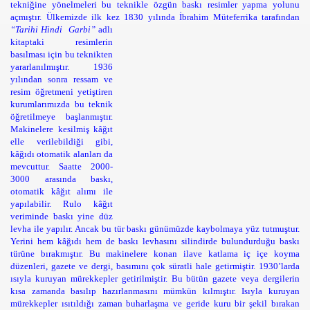
tekniğine yönelmeleri bu teknikle özgün baskı resimler yapma yolunu
açmıştır. Ülkemizde ilk kez 1830 yılında İbrahim Müteferrika tarafından
“Tarihi Hindi
Garbi”
adlı
kitaptaki resimlerin
basılması için bu teknikten
yararlanılmıştır. 1936
yılından sonra ressam ve
resim öğretmeni yetiştiren
kurumlarımızda bu teknik
öğretilmeye başlanmıştır.
Makinelere kesilmiş kâğıt
elle verilebildiği gibi,
kâğıdı otomatik alanları da
mevcuttur. Saatte 2000-
3000 arasında baskı,
otomatik kâğıt alımı ile
yapılabilir. Rulo kâğıt
veriminde baskı yine düz
levha ile yapılır. Ancak bu tür baskı günümüzde kaybolmaya yüz tutmuştur.
Yerini hem kâğıdı hem de baskı levhasını silindirde bulundurduğu baskı
türüne bırakmıştır. Bu makinelere konan ilave katlama iç içe koyma
düzenleri, gazete ve dergi, basımını çok süratli hale getirmiştir. 1930’larda
ısıyla kuruyan mürekkepler getirilmiştir. Bu bütün gazete veya dergilerin
kısa zamanda basılıp hazırlanmasını mümkün kılmıştır. Isıyla kuruyan
mürekkepler ısıtıldığı zaman buharlaşma ve geride kuru bir şekil bırakan