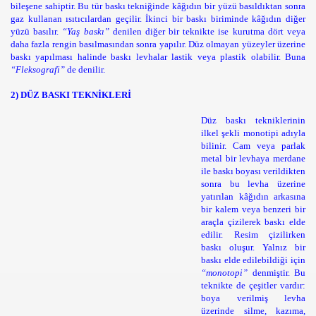
bileşene sahiptir. Bu tür baskı tekniğinde kâğıdın bir yüzü basıldıktan sonra
gaz kullanan ısıtıcılardan geçilir. İkinci bir baskı biriminde kâğıdın diğer
yüzü basılır.
“Yaş baskı”
denilen diğer bir teknikte ise kurutma dört veya
daha fazla rengin basılmasından sonra yapılır. Düz olmayan yüzeyler üzerine
baskı yapılması halinde baskı levhalar lastik veya plastik olabilir. Buna
“Fleksografi”
de denilir.
2) DÜZ BASKI TEKNİKLERİ
Düz baskı tekniklerinin
ilkel şekli monotipi adıyla
bilinir. Cam veya parlak
metal bir levhaya merdane
ile baskı boyası verildikten
sonra bu levha üzerine
yatırılan kâğıdın arkasına
bir kalem veya benzeri bir
araçla çizilerek baskı elde
edilir. Resim çizilirken
baskı oluşur. Yalnız bir
baskı elde edilebildiği için
“monotopi”
denmiştir. Bu
teknikte de çeşitler vardır:
boya verilmiş levha
üzerinde silme, kazıma,