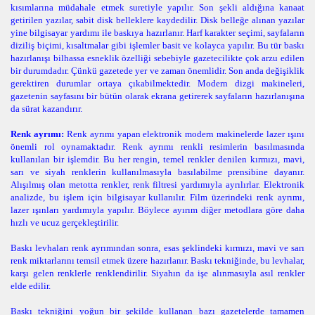
kısımlarına müdahale etmek suretiyle yapılır. Son şekli aldığına kanaat
getirilen yazılar, sabit disk belleklere kaydedilir. Disk belleğe alınan yazılar
yine bilgisayar yardımı ile baskıya hazırlanır. Harf karakter seçimi, sayfaların
diziliş biçimi, kısaltmalar gibi işlemler basit ve kolayca yapılır. Bu tür baskı
hazırlanışı bilhassa esneklik özelliği sebebiyle gazetecilikte çok arzu edilen
bir durumdadır. Çünkü gazetede yer ve zaman önemlidir. Son anda değişiklik
gerektiren durumlar ortaya çıkabilmektedir. Modern dizgi makineleri,
gazetenin sayfasını bir bütün olarak ekrana getirerek sayfaların hazırlanışına
da sürat kazandırır.
Renk ayrımı:
Renk ayrımı yapan elektronik modern makinelerde lazer ışını
önemli rol oynamaktadır. Renk ayrımı renkli resimlerin basılmasında
kullanılan bir işlemdir. Bu her rengin, temel renkler denilen kırmızı, mavi,
sarı ve siyah renklerin kullanılmasıyla basılabilme prensibine dayanır.
Alışılmış olan metotta renkler, renk filtresi yardımıyla ayrılırlar. Elektronik
analizde, bu işlem için bilgisayar kullanılır. Film üzerindeki renk ayrımı,
lazer ışınları yardımıyla yapılır. Böylece ayırım diğer metodlara göre daha
hızlı ve ucuz gerçekleştirilir.
Baskı levhaları renk ayrımından sonra, esas şeklindeki kırmızı, mavi ve sarı
renk miktarlarını temsil etmek üzere hazırlanır. Baskı tekniğinde, bu levhalar,
karşı gelen renklerle renklendirilir. Siyahın da işe alınmasıyla asıl renkler
elde edilir.
Baskı tekniğini yoğun bir şekilde kullanan bazı gazetelerde tamamen