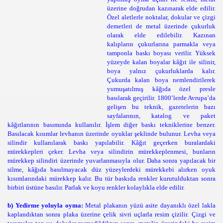
üzerine doğrudan kazınarak elde edilir.
Özel aletlerle noktalar, dokular ve çizgi
demetleri de metal üzerinde çukurluk
olarak elde edilebilir. Kazınan
kalıpların çukurlarına parmakla veya
tamponla baskı boyası verilir. Yüksek
yüzeyde kalan boyalar kâğıt ile silinir,
boya yalnız çukurluklarda kalır.
Çukurda kalan boya nemlendirilerek
yumuşatılmış kâğıda özel presle
basılarak geçirilir.
1800’lerde Avrupa’da
gelişen bu teknik, gazetelerin bazı
sayfalarının, katalog ve paket
kâğıtlarının basımında kullanılır. İşlem diğer baskı tekniklerine benzer.
Basılacak kısımlar levhanın üzerinde oyuklar şeklinde bulunur. Levha veya
silindir kullanılarak baskı yapılabilir. Kâğıt geçerken buralardaki
mürekkepleri çeker. Levha veya silindirin mürekkeplenmesi, bunların
mürekkep silindiri üzerinde yuvarlanmasıyla olur. Daha sonra yapılacak bir
silme, kâğıda basılmayacak düz yüzeylerdeki mürekkebi alırken oyuk
kısımlarındaki mürekkep kalır. Bu tür baskıda renkler kurutulduktan sonra
birbiri üstüne basılır. Parlak ve koyu renkler kolaylıkla elde edilir.
b) Yedirme yoluyla oyma:
Metal plakanın yüzü asite dayanıklı özel lakla
kaplandıktan sonra plaka üzerine çelik sivri uçlarla resim çizilir. Çizgi ve