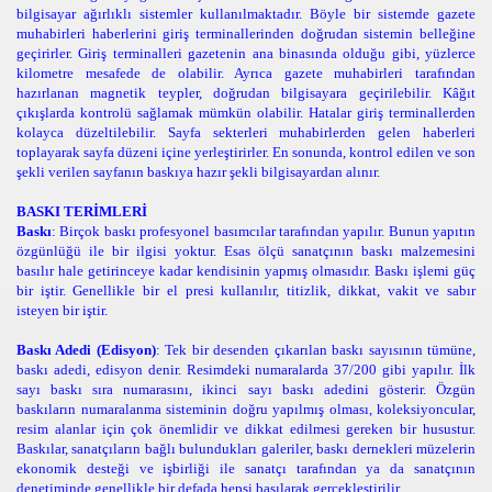
bilgisayar ağırlıklı sistemler kullanılmaktadır. Böyle bir sistemde gazete
muhabirleri haberlerini giriş terminallerinden doğrudan sistemin belleğine
geçirirler. Giriş terminalleri gazetenin ana binasında olduğu gibi, yüzlerce
kilometre mesafede de olabilir. Ayrıca gazete muhabirleri tarafından
hazırlanan magnetik teypler, doğrudan bilgisayara geçirilebilir. Kâğıt
çıkışlarda kontrolü sağlamak mümkün olabilir. Hatalar giriş terminallerden
kolayca düzeltilebilir. Sayfa sekterleri muhabirlerden gelen haberleri
toplayarak sayfa düzeni içine yerleştirirler. En sonunda, kontrol edilen ve son
şekli verilen sayfanın baskıya hazır şekli bilgisayardan alınır.
BASKI TERİMLERİ
Baskı
: Birçok baskı profesyonel basımcılar tarafından yapılır. Bunun yapıtın
özgünlüğü ile bir ilgisi yoktur. Esas ölçü sanatçının baskı malzemesini
basılır hale getirinceye kadar kendisinin yapmış olmasıdır. Baskı işlemi güç
bir iştir. Genellikle bir el presi kullanılır, titizlik, dikkat, vakit ve sabır
isteyen bir iştir.
Baskı Adedi (Edisyon)
: Tek bir desenden çıkarılan baskı sayısının tümüne,
baskı adedi, edisyon denir. Resimdeki numaralarda 37/200 gibi yapılır. İlk
sayı baskı sıra numarasını, ikinci sayı baskı adedini gösterir. Özgün
baskıların numaralanma sisteminin doğru yapılmış olması, koleksiyoncular,
resim alanlar için çok önemlidir ve dikkat edilmesi gereken bir husustur.
Baskılar, sanatçıların bağlı bulundukları galeriler, baskı dernekleri müzelerin
ekonomik desteği ve işbirliği ile sanatçı tarafından ya da sanatçının
denetiminde genellikle bir defada hepsi basılarak gerçekleştirilir.