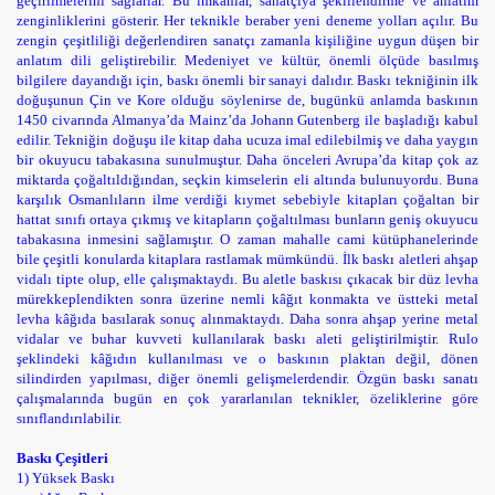
geçirilmelerini sağlarlar. Bu imkânlar, sanatçıya şekillendirme ve anlatım
zenginliklerini gösterir. Her teknikle beraber yeni deneme yolları açılır. Bu
zengin çeşitliliği değerlendiren sanatçı zamanla kişiliğine uygun düşen bir
anlatım dili geliştirebilir.
Medeniyet ve kültür, önemli ölçüde basılmış
bilgilere dayandığı için, baskı önemli bir sanayi dalıdır. Baskı tekniğinin ilk
doğuşunun Çin ve Kore olduğu söylenirse de, bugünkü anlamda baskının
1450 civarında Almanya’da Mainz’da Johann Gutenberg ile başladığı kabul
edilir. Tekniğin doğuşu ile kitap daha ucuza imal edilebilmiş ve daha yaygın
bir okuyucu tabakasına sunulmuştur. Daha önceleri Avrupa’da kitap çok az
miktarda çoğaltıldığından, seçkin kimselerin eli altında bulunuyordu. Buna
karşılık Osmanlıların ilme verdiği kıymet sebebiyle kitapları çoğaltan bir
hattat sınıfı ortaya çıkmış ve kitapların çoğaltılması bunların geniş okuyucu
tabakasına inmesini sağlamıştır. O zaman mahalle cami kütüphanelerinde
bile çeşitli konularda kitaplara rastlamak mümkündü. İlk baskı aletleri ahşap
vidalı tipte olup, elle çalışmaktaydı. Bu aletle baskısı çıkacak bir düz levha
mürekkeplendikten sonra üzerine nemli kâğıt konmakta ve üstteki metal
levha kâğıda basılarak sonuç alınmaktaydı. Daha sonra ahşap yerine metal
vidalar ve buhar kuvveti kullanılarak baskı aleti geliştirilmiştir. Rulo
şeklindeki kâğıdın kullanılması ve o baskının plaktan değil, dönen
silindirden yapılması, diğer önemli gelişmelerdendir.
Özgün baskı sanatı
çalışmalarında bugün en çok yararlanılan teknikler, özeliklerine göre
sınıflandırılabilir.
Baskı Çeşitleri
1) Yüksek Baskı