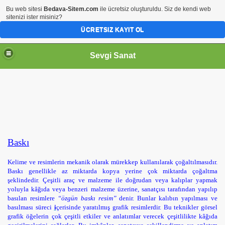
Bu web sitesi
Bedava-Sitem.com
ile ücretsiz oluşturuldu. Siz de kendi web
sitenizi ister misiniz?
ÜCRETSIZ KAYIT OL
Sevgi Sanat
Baskı
Kelime ve resimlerin mekanik olarak mürekkep kullanılarak çoğaltılmasıdır.
Baskı genellikle az miktarda kopya yerine çok miktarda çoğaltma
şeklindedir.
Çeşitli araç ve malzeme ile doğrudan veya kalıplar yapmak
yoluyla kâğıda veya benzeri malzeme üzerine, sanatçısı tarafından yapılıp
basılan resimlere
“özgün baskı resim”
denir. Bunlar kalıbın yapılması ve
basılması süreci
i
çerisinde yaratılmış grafik resimlerdir. Bu teknikler görsel
grafik öğelerin çok çeşitli etkiler ve anlatımlar verecek çeşitlilikte kâğıda