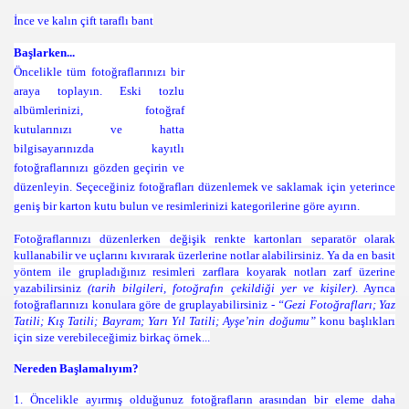
İnce ve kalın çift taraflı bant
Başlarken
...
Öncelikle tüm fotoğraflarınızı bir
araya toplayın. Eski tozlu
albümlerinizi, fotoğraf
kutularınızı ve hatta
bilgisayarınızda kayıtlı
fotoğraflarınızı gözden geçirin ve
düzenleyin. Seçeceğiniz fotoğrafları düzenlemek ve saklamak için yeterince
geniş bir karton kutu bulun ve resimlerinizi kategorilerine göre ayırın.
Fotoğraflarınızı düzenlerken değişik renkte kartonları separatör olarak
kullanabilir ve uçlarını kıvırarak üzerlerine notlar alabilirsiniz. Ya da en basit
yöntem ile grupladığınız resimleri zarflara koyarak notları zarf üzerine
yazabilirsiniz
(tarih bilgileri, fotoğrafın çekildiği yer ve kişiler)
. Ayrıca
fotoğraflarınızı konulara göre de gruplayabilirsiniz -
“Gezi Fotoğrafları; Yaz
Tatili; Kış Tatili; Bayram; Yarı Yıl Tatili; Ayşe’nin doğumu”
konu başlıkları
için size verebileceğimiz birkaç örnek...
Nereden Başlamalıyım?
1.
Öncelikle ayırmış olduğunuz fotoğrafların arasından bir eleme daha