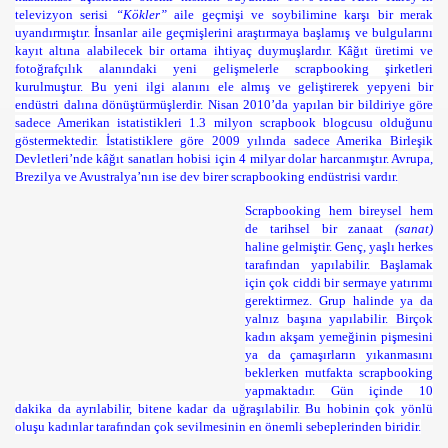
televizyon serisi
“Kökler”
aile geçmişi ve soybilimine karşı bir merak
uyandırmıştır. İnsanlar aile geçmişlerini araştırmaya başlamış ve bulgularını
kayıt altına alabilecek bir ortama ihtiyaç duymuşlardır. Kâğıt üretimi ve
fotoğrafçılık alanındaki yeni gelişmelerle scrapbooking şirketleri
kurulmuştur. Bu yeni ilgi alanını ele almış ve geliştirerek yepyeni bir
endüstri dalına dönüştürmüşlerdir. Nisan 2010’da yapılan bir bildiriye göre
sadece Amerikan istatistikleri 1.3 milyon scrapbook blogcusu olduğunu
göstermektedir. İstatistiklere göre 2009 yılında sadece Amerika Birleşik
Devletleri’nde kâğıt sanatları hobisi için 4 milyar dolar harcanmıştır. Avrupa,
Brezilya ve Avustralya’nın ise dev birer scrapbooking endüstrisi vardır.
Scrapbooking hem bireysel hem
de tarihsel bir zanaat
(sanat)
haline gelmiştir. Genç, yaşlı herkes
tarafından yapılabilir. Başlamak
için çok ciddi bir sermaye yatırımı
gerektirmez. Grup halinde ya da
yalnız başına yapılabilir. Birçok
kadın akşam yemeğinin pişmesini
ya da çamaşırların yıkanmasını
beklerken mutfakta scrapbooking
yapmaktadır. Gün içinde 10
dakika da ayrılabilir, bitene kadar da uğraşılabilir. Bu hobinin çok yönlü
oluşu kadınlar tarafından çok sevilmesinin en önemli sebeplerinden biridir.