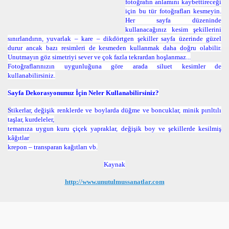
fotoğrafın anlamını kaybettireceği
için bu tür fotoğrafları kesmeyin.
Her sayfa düzeninde
kullanacağınız kesim şekillerini
sınırlandırın, yuvarlak – kare – dikdörtgen şekiller sayfa üzerinde güzel
durur ancak bazı resimleri de kesmeden kullanmak daha doğru olabilir.
Unutmayın göz simetriyi sever ve çok fazla tekrardan hoşlanmaz...
Fotoğraflarınızın uygunluğuna göre arada siluet kesimler de
kullanabilirsiniz.
Sayfa Dekorasyonunuz İçin Neler Kullanabilirsiniz?
S
tikerlar, değişik renklerde ve boylarda düğme ve boncuklar, minik pırıltılı
taşlar, kurdeleler,
temanıza uygun kuru çiçek yapraklar, değişik boy ve şekillerde kesilmiş
kâğıtlar
krepon – transparan kağıtları vb.
Kaynak
http://www.unutulmussanatlar.com