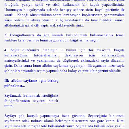
fotoğrafı, yazıyı, şekli ve süsü kullanarak bir kapak yapabilirsiniz.
Unutmayın bu çalışmada aslında her şey sadece sizin hayal gücünüz ile
sınırlı... Kapağı oluşturduktan sonra laminasyon kaplatırsanız, yıpranmalara
karşı önlem de almış olursunuz. İç sayfalarınız da tamamlandığı zaman
albümünüzü spiral cilt yaptırarak saklayabilirsiniz.
3.
Fotoğraflarınızı da göz ününde bulundurarak kullanacağınız temel
renklere karar verin ve buna uygun albüm kâğıtlarınızı seçin.
4.
Sayfa düzeninizi planlayın – bunun için bir müsvette kâğıda
kullanacağınız fotoğraflarınızı, dekorasyon için kullanacağınız
materyallerinizi ve yazılarınızı da düşünerek aklınızdaki sayfa düzenini
çizin. Daha sonra bunu albüm sayfanıza uygulayın. İlk aşamada hazır sayfa
şablonları arasından seçim yapmak daha kolay ve pratik bir çözüm olabilir.
İlk albüm sayfanız için birkaç
püf noktası...
Sayfanızda kullanmak istediğiniz
fotoğraflarınızın sayısını sınırlı
tutun,
Sayfayı çok karışık yapmamaya özen gösterin. Seçeceğiniz bir resmi
sayfanızın odak noktası olarak belirleyip düzeninizi ona göre kurun. Kimi
sayfalarda tek fotoğraf bile kullanabilirsiniz. Sayfanızda kullanılacak yazı –