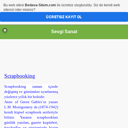
Bu web sitesi
Bedava-Sitem.com
ile ücretsiz oluşturuldu. Siz de kendi web
sitenizi ister misiniz?
ÜCRETSIZ KAYIT OL
Sevgi Sanat
Scrapbooking
Scrapbooking zaman içinde
değişmiş ve günümüze uyarlanmış
yüzlerce yıllık bir hobidir.
Anne of Green Gables’ın yazarı
L.M. Montgomery de
(1874-1942)
kendi kişisel scrapbook serileriyle
bilinir. Yazarın scrapbookları
günlük yazıları, gazete kupürleri,
fotoğraflar ve günümüzde bizim