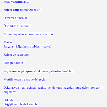
kesip yapıştırmak...
Nelere İhtiyacınız Olacak?
Olmazsa Olmazlar...
Öncelikle bir albüm...
Albüm sayfaları ve koruyucu poşetleri
Makas
Falçata – kâğıt kesim tablası – cetvel
Kalem ve yapıştırıcı
Fotoğraflarınız...
Sayfalarınızı şıklaştıracak ek materyallerden örnekler...
Motifli kesen makas ve delgeçler
Dekorasyon için değişik renkte ve dokuda kâğıtlar, kurdeleler, boncuk –
düğme vb
Stikerlar
Değişik renklerde kalemler