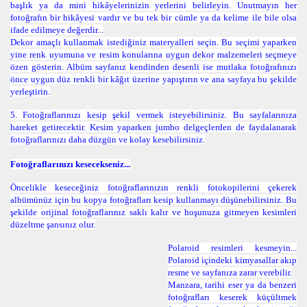
başlık ya da mini hikâyelerinizin yerlerini belirleyin. Unutmayın her
fotoğrafın bir hikâyesi vardır ve bu tek bir cümle ya da kelime ile bile olsa
ifade edilmeye değerdir...
Dekor amaçlı kullanmak istediğiniz materyalleri seçin. Bu seçimi yaparken
yine renk uyumuna ve resim konularına uygun dekor malzemeleri seçmeye
özen gösterin. Albüm sayfanız kendinden desenli ise mutlaka fotoğrafınızı
önce uygun düz renkli bir kâğıt üzerine yapıştırın ve ana sayfaya bu şekilde
yerleştirin.
5.
Fotoğraflarınızı kesip şekil vermek isteyebilirsiniz. Bu sayfalarınıza
hareket getirecektir. Kesim yaparken jumbo delgeçlerden de faydalanarak
fotoğraflarınızı daha düzgün ve kolay kesebilirsiniz.
Fotoğraflarınızı kesecekseniz...
Öncelikle keseceğiniz fotoğraflarınızın renkli fotokopilerini çekerek
albümünüz için bu kopya fotoğrafları kesip kullanmayı düşünebilirsiniz. Bu
şekilde orijinal fotoğraflarınız saklı kalır ve hoşunuza gitmeyen kesimleri
düzeltme şansınız olur.
Polaroid resimleri kesmeyin...
Polaroid içindeki kimyasallar akıp
resme ve sayfanıza zarar verebilir.
Manzara, tarihi eser ya da benzeri
fotoğrafları keserek küçültmek