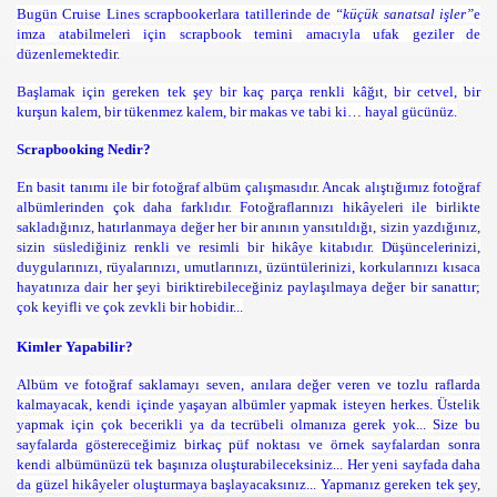
Bugün Cruise Lines scrapbookerlara tatillerinde de
“küçük sanatsal işler”
e
imza atabilmeleri için scrapbook temini amacıyla ufak geziler de
düzenlemektedir.
Başlamak için gereken tek şey bir kaç parça renkli kâğıt, bir cetvel, bir
kurşun kalem, bir tükenmez kalem, bir makas ve tabi ki… hayal gücünüz.
Scrapbooking Nedir?
En basit tanımı ile bir fotoğraf albüm çalışmasıdır. Ancak alıştığımız fotoğraf
albümlerinden çok daha farklıdır. Fotoğraflarınızı hikâyeleri ile birlikte
sakladığınız, hatırlanmaya değer her bir anının yansıtıldığı, sizin yazdığınız,
sizin süslediğiniz renkli ve resimli bir hikâye kitabıdır. Düşüncelerinizi,
duygularınızı, rüyalarınızı, umutlarınızı, üzüntülerinizi, korkularınızı kısaca
hayatınıza dair her şeyi biriktirebileceğiniz paylaşılmaya değer bir sanattır;
çok keyifli ve çok zevkli bir hobidir...
Kimler Yapabilir?
Albüm ve fotoğraf saklamayı seven, anılara değer veren ve tozlu raflarda
kalmayacak, kendi içinde yaşayan albümler yapmak isteyen herkes. Üstelik
yapmak için çok becerikli ya da tecrübeli olmanıza gerek yok... Size bu
sayfalarda göstereceğimiz birkaç püf noktası ve örnek sayfalardan sonra
kendi albümünüzü tek başınıza oluşturabileceksiniz... Her yeni sayfada daha
da güzel hikâyeler oluşturmaya başlayacaksınız... Yapmanız gereken tek şey,