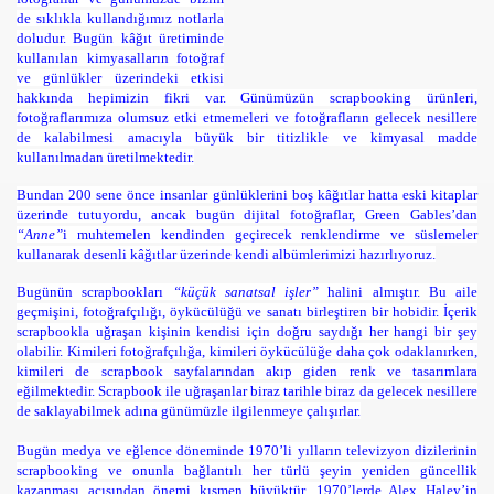
de sıklıkla kullandığımız notlarla
doludur. Bugün kâğıt üretiminde
kullanılan kimyasalların fotoğraf
ve günlükler üzerindeki etkisi
hakkında hepimizin fikri var. Günümüzün scrapbooking ürünleri,
fotoğraflarımıza olumsuz etki etmemeleri ve fotoğrafların gelecek nesillere
de kalabilmesi amacıyla büyük bir titizlikle ve kimyasal madde
kullanılmadan üretilmektedir.
Bundan 200 sene önce insanlar günlüklerini boş kâğıtlar hatta eski kitaplar
üzerinde tutuyordu, ancak bugün dijital fotoğraflar, Green Gables’dan
“Anne”
i muhtemelen kendinden geçirecek renklendirme ve süslemeler
kullanarak desenli kâğıtlar üzerinde kendi albümlerimizi hazırlıyoruz.
Bugünün scrapbookları
“küçük sanatsal işler”
halini almıştır. Bu aile
geçmişini, fotoğrafçılığı, öykücülüğü ve sanatı birleştiren bir hobidir. İçerik
scrapbookla uğraşan kişinin kendisi için doğru saydığı her hangi bir şey
olabilir. Kimileri fotoğrafçılığa, kimileri öykücülüğe daha çok odaklanırken,
kimileri de scrapbook sayfalarından akıp giden renk ve tasarımlara
eğilmektedir. Scrapbook ile uğraşanlar biraz tarihle biraz da gelecek nesillere
de saklayabilmek adına günümüzle ilgilenmeye çalışırlar.
Bugün medya ve eğlence döneminde 1970’li yılların televizyon dizilerinin
scrapbooking ve onunla bağlantılı her türlü şeyin yeniden güncellik
kazanması açısından önemi kısmen büyüktür. 1970’lerde Alex Haley’in