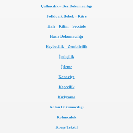
Çulhacılık – Bez Dokumacılığı
Folklorik Bebek – Kitre
Halı – Kilim – Seccâde
Hasır Dokumacılığı
Heybecilik – Zembilcilik
İpekçilik
İşleme
Kanaviçe
Keçecilik
Kırkyama
Kolan Dokumacılığı
Köfüncülük
Kroşe Tekstil