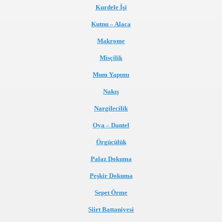
Kurdele İşi
Kutnu – Alaca
Makrome
Misçilik
Mum Yapımı
Nakış
Nargilecilik
Oya – Dantel
Örgücülük
Palaz Dokuma
Peşkir Dokuma
Sepet Örme
Siirt Battaniyesi