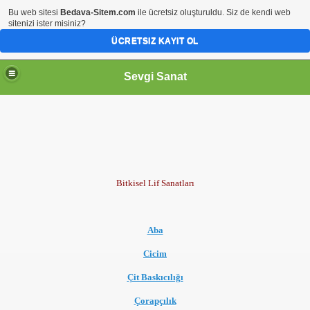
Bu web sitesi
Bedava-Sitem.com
ile ücretsiz oluşturuldu. Siz de kendi web
sitenizi ister misiniz?
ÜCRETSIZ KAYIT OL
Sevgi Sanat
Bitkisel Lif Sanatları
Aba
Cicim
Çit Baskıcılığı
Çorapçılık